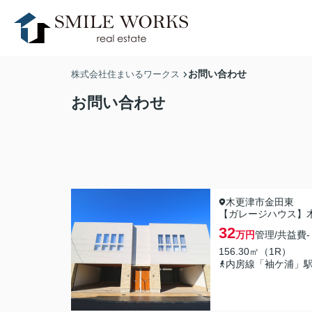
お問い合わせ
株式会社住まいるワークス
お問い合わせ
木更津市金田東
【ガレージハウス】木更津
32
万円
管理/共益費
-
156.30㎡（1R）
内房線「袖ケ浦」