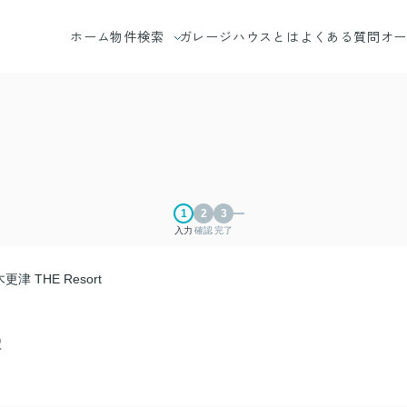
ホーム
物件検索
ガレージハウスとは
よくある質問
オ
エリアから探す
沿線から探す
地図から探す
入力
確認
完了
 THE Resort
駅