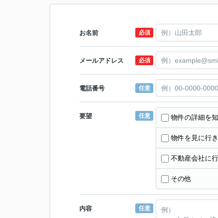
お名前
必須
メールアドレス
必須
電話番号
任意
要望
任意
物件の詳細を
物件を見に行
不動産会社に
その他
内容
任意