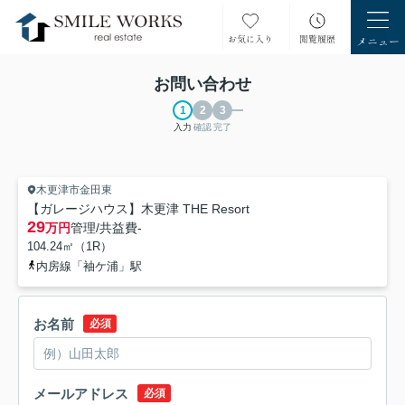
お問い合わせ
入力
確認
完了
木更津市金田東
【ガレージハウス】木更津 THE Resort
29
万円
管理/共益費
-
104.24㎡（1R）
内房線「袖ケ浦」駅
お名前
必須
メールアドレス
必須