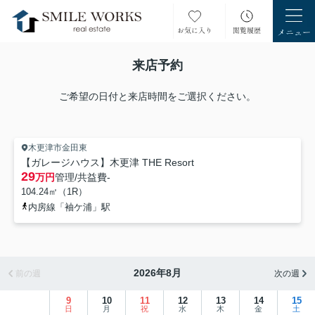
来店予約
ご希望の日付と来店時間をご選択ください。
木更津市金田東
【ガレージハウス】木更津 THE Resort
29
万円
管理/共益費
-
104.24㎡（1R）
内房線「袖ケ浦」駅
2026年8月
前の週
次の週
9
10
11
12
13
14
15
日
月
祝
水
木
金
土