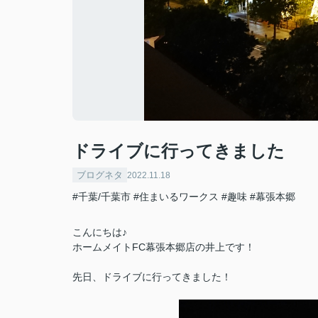
ドライブに行ってきました
ブログネタ
2022.11.18
#千葉/千葉市
#住まいるワークス
#趣味
#幕張本郷
こんにちは♪
ホームメイトFC幕張本郷店の井上です！
先日、ドライブに行ってきました！