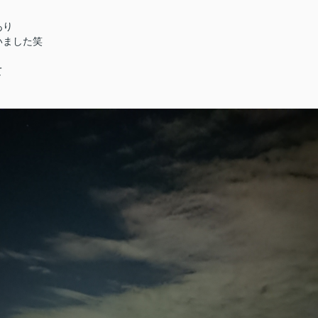
あり
いました笑
て