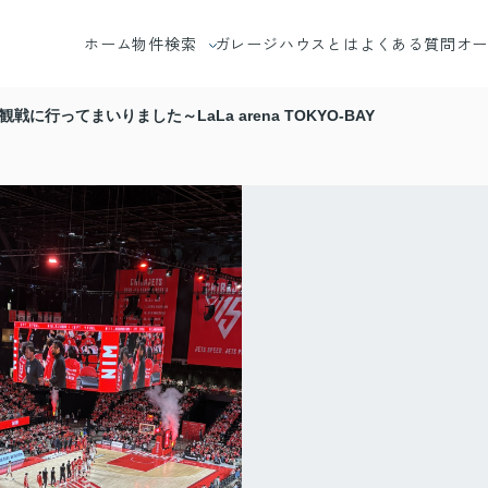
ホーム
物件検索
ガレージハウスとは
よくある質問
オ
エリアから探す
に行ってまいりました～LaLa arena TOKYO-BAY
沿線から探す
地図から探す