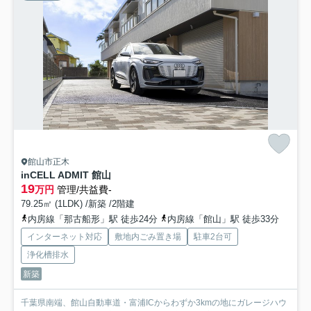
館山市正木
inCELL ADMIT 館山
19
万円
管理/共益費-
79.25㎡ (1LDK) /新築 /2階建
内房線「那古船形」駅 徒歩24分
内房線「館山」駅 徒歩33分
インターネット対応
敷地内ごみ置き場
駐車2台可
浄化槽排水
新築
千葉県南端、館山自動車道・富浦ICからわずか3kmの地にガレージハウ