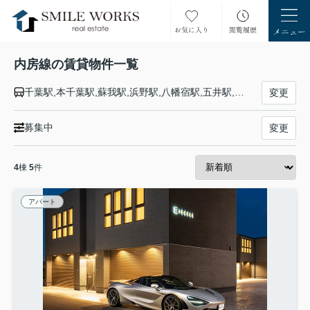
内房線の賃貸物件一覧
千葉駅,本千葉駅,蘇我駅,浜野駅,八幡宿駅,五井駅,姉ケ崎駅,長浦駅,袖ケ浦駅,巌根駅,木更津駅,君津駅,青堀駅,大貫駅,佐貫町駅,上総湊駅,竹岡駅,浜金谷駅,保田駅,安房勝山駅,岩井駅,富浦駅,那古船形駅,館山駅,九重駅,千倉駅,千歳駅,南三原駅,和田浦駅,江見駅,太海駅,安房鴨川駅
変更
募集中
変更
4
棟
5
件
アパート