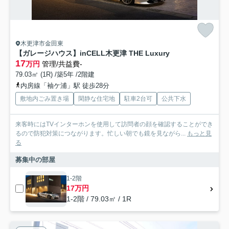
木更津市金田東
【ガレージハウス】inCELL木更津 THE Luxury
17
万円
管理/共益費-
79.03㎡ (1R) /築5年 /2階建
内房線「袖ケ浦」駅 徒歩28分
敷地内ごみ置き場
閑静な住宅地
駐車2台可
公共下水
来客時にはTVインターホンを使用して訪問者の顔を確認することができ
るので防犯対策につながります。忙しい朝でも鏡を見ながら...
もっと見
る
募集中の部屋
1-2階
17万円
1-2階 / 79.03㎡ / 1R