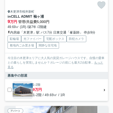
木更津市桜井新町
inCELL ADMIT 袖ヶ浦
9
万円
管理/共益費5,000円
49.69㎡ (1R) /築7年 /2階建
内房線「木更津」駅 バス7分 日東交通「峯薬師」 停歩9分
駐輪場
光ファイバー
宅配ボックス
防犯カメラ
敷地内ごみ置き場
閑静な住宅地
今注目の木更津エリアに大人気の賃貸ガレージハウスです。自慢の愛車
との暮らしを実現しませんか？ガレージの前にも最大2台駐車...
もっと
見る
募集中の部屋
1-2階
9万円
1-2階 / 49.69㎡ / 1R
アパート