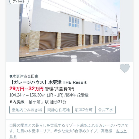
アパート
木更津市金田東
【ガレージハウス】木更津 THE Resort
29
32
万円～
万円
管理/共益費0円
104.24㎡～156.30㎡ (1R～1R) /築4年 /2階建
内房線「袖ケ浦」駅 徒歩31分
敷地内ごみ置き場
閑静な住宅地
駐車2台可
公共下水
自慢の愛車との暮らしを実現するリゾート感あふれるガレージハウスで
す。注目の木更津エリア。希少な最大3台停めタイプ。高級感...
もっと
見る